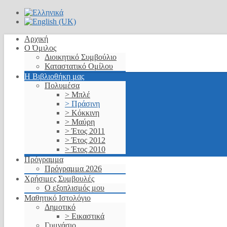
Αρχική
Ο Όμιλος
Διοικητικό Συμβούλιο
Καταστατικό Ομίλου
Η Βιβλιοθήκη μας
Πολυμέσα
> Μπλέ
> Πράσινη
> Κόκκινη
> Μαύρη
> Έτος 2011
> Έτος 2012
> Έτος 2010
Πρόγραμμα
Πρόγραμμα 2026
Χρήσιμες Συμβουλές
Ο εξοπλισμός μου
Μαθητικό Ιστολόγιο
Δημοτικό
> Εικαστικά
Γυμνάσιο