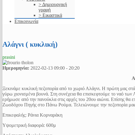
> Δημιουργική
γραφή
> Εικαστικά
Επικοινωνία
Αλάγνι ( κυκλική)
prasini
Ημερομηνία:
2022-02-13
09:00
-
20:20
Α
Ξεκινάμε κυκλική πεζοπορία από το χωριό Αλάγνι. Η πρώτη μας στ
γύρω χιονισμένα βουνά. Στη συνέχεια θα επισκεφτούμε το ναό των
ερήμωσε από την πανούκλα στις αρχές του 20ου αιώνα. Επίσης θα 
Ζωοδόχου Πηγής στο Πάνω Ρούμα. Τελειώνουμε την πεζοπορία μας
Επικεφαλής: Ράνια Κορναράκη
Υψομετρική διαφορά: 600μ