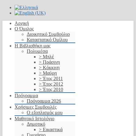
Αρχική
Ο Όμιλος
Διοικητικό Συμβούλιο
Καταστατικό Ομίλου
Η Βιβλιοθήκη μας
Πολυμέσα
> Μπλέ
> Πράσινη
> Κόκκινη
> Μαύρη
> Έτος 2011
> Έτος 2012
> Έτος 2010
Πρόγραμμα
Πρόγραμμα 2026
Χρήσιμες Συμβουλές
Ο εξοπλισμός μου
Μαθητικό Ιστολόγιο
Δημοτικό
> Εικαστικά
Γυμνάσιο