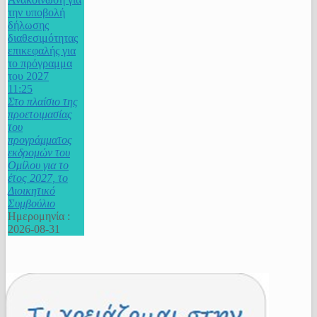
την υποβολή
δήλωσης
διαθεσιμότητας
επικεφαλής για
το πρόγραμμα
του 2027
11:25
Στο πλαίσιο της
προετοιμασίας
του
προγράμματος
εκδρομών του
Ομίλου για το
έτος 2027, το
Διοικητικό
Συμβούλιο
Ημερομηνία :
2026-08-31