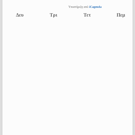
Υποστήριξη από
iCagenda
Δευ
Τρι
Τετ
Πεμ