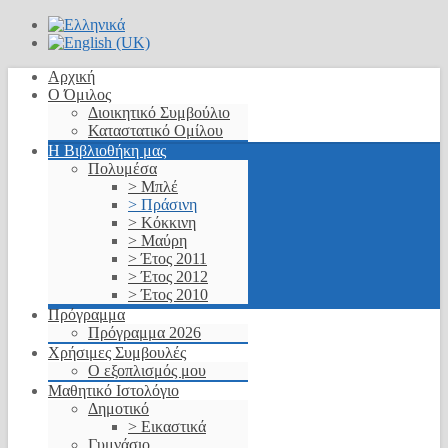
Αρχική
Ο Όμιλος
Διοικητικό Συμβούλιο
Καταστατικό Ομίλου
Η Βιβλιοθήκη μας
Πολυμέσα
> Μπλέ
> Πράσινη
> Κόκκινη
> Μαύρη
> Έτος 2011
> Έτος 2012
> Έτος 2010
Πρόγραμμα
Πρόγραμμα 2026
Χρήσιμες Συμβουλές
Ο εξοπλισμός μου
Μαθητικό Ιστολόγιο
Δημοτικό
> Εικαστικά
Γυμνάσιο