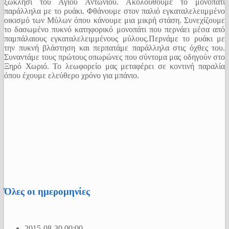
ξωκλήσι του Αγίου Αντωνίου. Ακολουθούμε το μονοπάτι
παράλληλα με το ρυάκι. Φθάνουμε στον παλιό εγκαταλελειιμμένο
οικισμό των Μύλων όπου κάνουμε μια μικρή στάση. Συνεχίζουμε
το δασωμένο πυκνό κατηφορικό μονοπάτι που περνάει μέσα από
παμπάλαιους εγκαταλελειμμένους μύλους.Περνάμε το ρυάκι με
την πυκνή βλάστηση και περπατάμε παράλληλα στις όχθες του.
Συναντάμε τους πρώτους οπωρώνες που σύντομα μας οδηγούν στο
Ξηρό Χωριό. Το λεωφορείο μας μεταφέρει σε κοντινή παραλία
όπου έχουμε ελεύθερο χρόνο για μπάνιο.
Όλες οι ημερομηνίες
2015-08-30
00:00