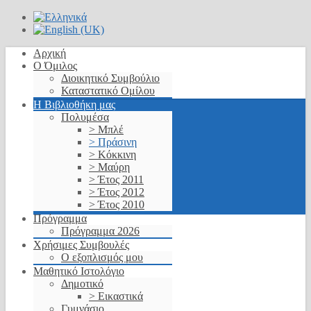
Αρχική
Ο Όμιλος
Διοικητικό Συμβούλιο
Καταστατικό Ομίλου
Η Βιβλιοθήκη μας
Πολυμέσα
> Μπλέ
> Πράσινη
> Κόκκινη
> Μαύρη
> Έτος 2011
> Έτος 2012
> Έτος 2010
Πρόγραμμα
Πρόγραμμα 2026
Χρήσιμες Συμβουλές
Ο εξοπλισμός μου
Μαθητικό Ιστολόγιο
Δημοτικό
> Εικαστικά
Γυμνάσιο