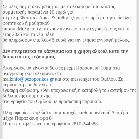
Σε όλες τις μετακινήσεις μας με το λεωφορείο το κόστος
συμμετοχής παραμένει 10 ευρώ για
τα μέλη. Φοιτητές /τριες & μαθητές/τριες 5 ευρώ με την επίδειξη
φοιτητικού ή μαθητικού
πάσου. Μέλη που δεν έχουν ανανεώσει την εγγραφή τους για το
έτος 2025 και τα νέα μέλη
θα πληρώσουν επιπλέον 5 ευρώ για την ετήσια εγγραφή μέλους.
Δεν επιτρέπεται το κάπνισμα και η χρήση αλκοόλ κατά την
διάρκεια της πεζοπορίας
Ακυρώσεις θα γίνονται δεκτές μέχρι Παρασκευή 10μμ στα
αναγραφόμενα τηλέφωνα, στο
mail:
info@pezoporikos.gr
και στο messenger του Ομίλου. Σε
περίπτωση που δεν γίνει
έγκαιρη ακύρωση, είναι υποχρεωτική η καταβολή του αντιτίμου της
δηλωμένης συμμετοχής
στο γραφείο του Ομίλου με προσωπική παρουσία.
Πληροφορίες - δηλώσεις συμμετοχής καθημερινά από Δευτέρα
μέχρι Παρασκευή ώρα 8-
10μμ στo τηλέφωνο του γραφείου 2810-344588