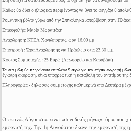
Στη συνέχεια θα πλεύσουμε προς το σχήμα για να συνεχίσουμε με β
Καθώς θα δύει ο ήλιος και περιμένοντας να βγει το φεγγάρι θ'απο
Ρομαντική βόλτα γύρω από την Σπιναλόγκα ,αποβίβαση στην Πλάκα κα
Επικεφαλής: Μαρία Μωραιτάκη
Αναχώρηση: ΚΤΕΛ Χανιώπορτας, ώρα 16.00 μμ
Επιστροφή : Ώρα Αναχώρησης για Ηράκλειο στις 23.30 μ.μ
Κόστος Συμμετοχής : 25 Ευρώ (Λεωφορείο και Καραβάκι)
Τα νέα μέλη θα πληρώσουν επιπλέον 5 ευρώ για την ετήσια εγγραφή μέλο
έγκαιρη ακύρωση, είναι υποχρεωτική η καταβολή του αντιτίμου τη
Πληροφορίες - δηλώσεις συμμετοχής καθημερινά από Δευτέρα μέχ
Ο φετινός Αύγουστος είναι «συνοδικός μήνας», όρος που χρ
εμφάνισή της. Την 1η Αυγούστου έκανε την εμφάνισή της 