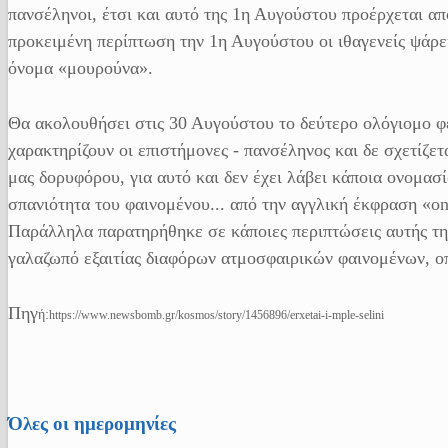
πανσέληνοι, έτσι και αυτό της 1η Αυγούστου προέρχεται απ
προκειμένη περίπτωση την 1η Αυγούστου οι ιθαγενείς ψάρε
όνομα «μουρούνα».
Θα ακολουθήσει στις 30 Αυγούστου το δεύτερο ολόγιομο φε
χαρακτηρίζουν οι επιστήμονες - πανσέληνος και δε σχετίζε
μας δορυφόρου, για αυτό και δεν έχει λάβει κάποια ονομασ
σπανιότητα του φαινομένου... από την αγγλική έκφραση «on
Παράλληλα παρατηρήθηκε σε κάποιες περιπτώσεις αυτής τη
γαλαζωπό εξαιτίας διαφόρων ατμοσφαιρικών φαινομένων, οπ
Πηγ
ή:
https://www.newsbomb.gr/kosmos/story/1456896/erxetai-i-mple-selini
Όλες οι ημερομηνίες