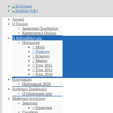
Αρχική
Ο Όμιλος
Διοικητικό Συμβούλιο
Καταστατικό Ομίλου
Η Βιβλιοθήκη μας
Πολυμέσα
> Μπλέ
> Πράσινη
> Κόκκινη
> Μαύρη
> Έτος 2011
> Έτος 2012
> Έτος 2010
Πρόγραμμα
Πρόγραμμα 2026
Χρήσιμες Συμβουλές
Ο εξοπλισμός μου
Μαθητικό Ιστολόγιο
Δημοτικό
> Εικαστικά
Γυμνάσιο