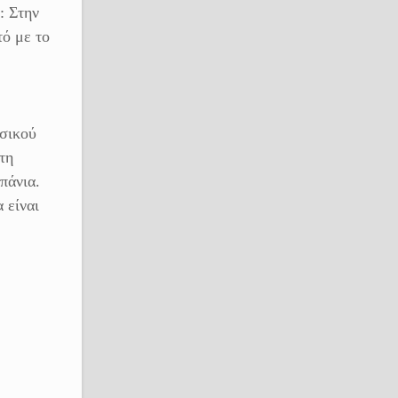
: Στην
τό με το
υσικού
τη
πάνια.
 είναι