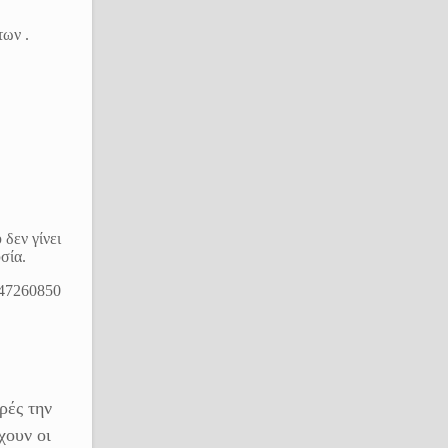
των .
δεν γίνει
σία.
947260850
ρές την
χουν οι