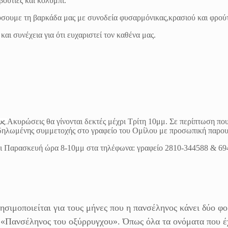
ουτιές και κολύμπι.
λαύσουμε τη βαρκάδα μας με συνοδεία φυσαρμόνικας,κρασιού και φρού
ι συνέχεια για ότι ευχαριστεί τον καθένα μας.
Ακυρώσεις θα γίνονται δεκτές μέχρι Τρίτη 10μμ. Σε περίπτωση που 
υς.
ς δηλωμένης συμμετοχής στο γραφείο του Ομίλου με προσωπική παρου
ρι Παρασκευή ώρα 8-10μμ στα τηλέφωνα: γραφείο 2810-344588 & 6
ησιμοποιείται για τους μήνες που η πανσέληνος κάνει δύο φο
η «Πανσέληνος του οξύρρυγχου». Όπως όλα τα ονόματα που έ