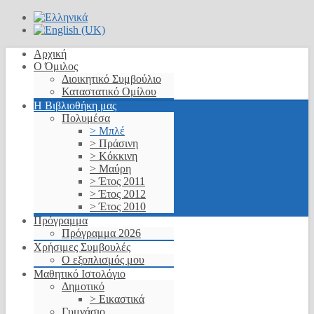
Αρχική
Ο Όμιλος
Διοικητικό Συμβούλιο
Καταστατικό Ομίλου
Η Βιβλιοθήκη μας
Πολυμέσα
> Μπλέ
> Πράσινη
> Κόκκινη
> Μαύρη
> Έτος 2011
> Έτος 2012
> Έτος 2010
Πρόγραμμα
Πρόγραμμα 2026
Χρήσιμες Συμβουλές
Ο εξοπλισμός μου
Μαθητικό Ιστολόγιο
Δημοτικό
> Εικαστικά
Γυμνάσιο