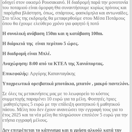
οδηγεί στον οικισμό Ρουσακιανό. Η διαδρομή παρά την μονοτονία
του ποταμιού είναι όμορφη Θα συναντήσουμε κυρίως πρίνους και
παρόχθια βλάστηση, όπως, σπάρτους, φασκόμηλα και αντωναϊδες.
Στο τέλος της εκδρομής θα μεταφερθούμε στου Μέσα Ποτάμους
όπου θα έχουμε ελεύθερο χρόνο για φαγητό ή ποτό
Η συνολική ανάβαση 150m και η κατάβαση 100m.
Η διάρκειά της είναι περίπου 5 ώρες.
Η διαδρομή είναι Μπλέ.
Αναχώρηση: 8:00 από τα ΚΤΕΛ της Χανιόπορτας.
Επικεφαλής:
Αργύρης Καπανταγάκης
Υποχρεωτικά ορειβατικά μποτάκια, μπατόν , μακρύ παντελόνι.
Σε όλες τις μετακινήσεις μας με το λεωφορείο το κόστος
συμμετοχής παραμένει 10 ευρώ για τα μέλη. Φοιτητές /τριες
μαθητές/τριες 5 ευρώ με την επίδειξη φοιτητικού ή μαθητικού
πάσου. Μέλη που δεν έχουν ανανεώσει την εγγραφή τους για το
έτος 2025 και τα νέα μέλη θα πληρώσουν επιπλέον 5 ευρώ για την
ετήσια εγγραφή μέλους.
Δεν επιτρέπεται το κάπνισμα και η χρήση αλκοόλ κατά την