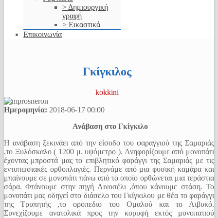
> Δημιουργική
γραφή
> Εικαστικά
Επικοινωνία
Γκίγκιλος
kokkini
Ημερομηνία:
2018-06-17
00:00
Ανάβαση στο Γκίγκιλο
Η ανάβαση ξεκινάει από την είσοδο του φαραγγιού της Σαμαριάς
,το Ξυλόσκαλο ( 1200 μ. υψόμετρο ). Ανηφορίζουμε από μονοπάτι
έχοντας μπροστά μας το επιβλητικό φαράγγι της Σαμαριάς με τις
εντυπωσιακές ορθοπλαγιές. Περνάμε από μια φυσική καμάρα και
μπαίνουμε σε μονοπάτι πάνω από το οποίο ορθώνεται μια τεράστια
σάρα. Φτάνουμε στην πηγή Λινοσέλι ,όπου κάνουμε στάση. Το
μονοπάτι μας οδηγεί στο διάσελο του Γκίγκιλου με θέα το φαράγγι
της Τρυπητής ,το οροπεδιο του Ομαλού και το Λιβυκό.
Συνεχίζουμε ανατολικά προς την κορυφή εκτός μονοπατιού