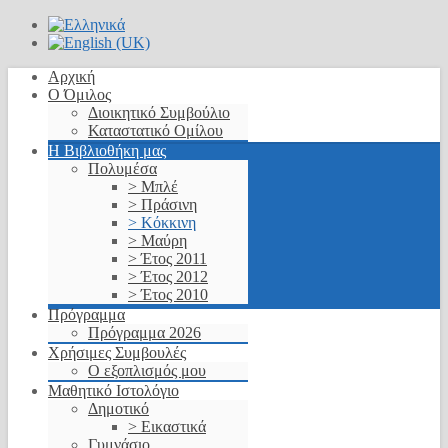
Αρχική
Ο Όμιλος
Διοικητικό Συμβούλιο
Καταστατικό Ομίλου
Η Βιβλιοθήκη μας
Πολυμέσα
> Μπλέ
> Πράσινη
> Κόκκινη
> Μαύρη
> Έτος 2011
> Έτος 2012
> Έτος 2010
Πρόγραμμα
Πρόγραμμα 2026
Χρήσιμες Συμβουλές
Ο εξοπλισμός μου
Μαθητικό Ιστολόγιο
Δημοτικό
> Εικαστικά
Γυμνάσιο