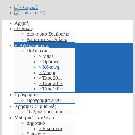
Αρχική
Ο Όμιλος
Διοικητικό Συμβούλιο
Καταστατικό Ομίλου
Η Βιβλιοθήκη μας
Πολυμέσα
> Μπλέ
> Πράσινη
> Κόκκινη
> Μαύρη
> Έτος 2011
> Έτος 2012
> Έτος 2010
Πρόγραμμα
Πρόγραμμα 2026
Χρήσιμες Συμβουλές
Ο εξοπλισμός μου
Μαθητικό Ιστολόγιο
Δημοτικό
> Εικαστικά
Γυμνάσιο