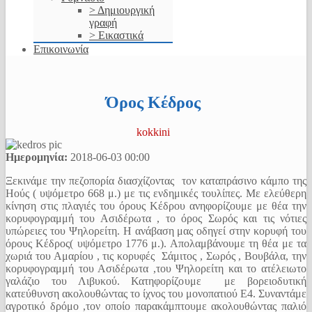
> Δημιουργική
γραφή
> Εικαστικά
Επικοινωνία
Όρος Κέδρος
kokkini
Ημερομηνία:
2018-06-03
00:00
Ξεκινάμε την πεζοπορία διασχίζοντας τον καταπράσινο κάμπο της
Ηούς ( υψόμετρο 668 μ.) με τις ενδημικές τουλίπες. Με ελεύθερη
κίνηση στις πλαγιές του όρους Κέδρου ανηφορίζουμε με θέα την
κορυφογραμμή του Ασιδέρωτα , το όρος Σωρός και τις νότιες
υπώρειες του Ψηλορείτη. Η ανάβαση μας οδηγεί στην κορυφή του
όρους Κέδρος( υψόμετρο 1776 μ.). Απολαμβάνουμε τη θέα με τα
χωριά του Αμαρίου , τις κορυφές Σάμιτος , Σωρός , Βουβάλα, την
κορυφογραμμή του Ασιδέρωτα ,του Ψηλορείτη και το ατέλειωτο
γαλάζιο του Λιβυκού. Κατηφορίζουμε με βορειοδυτική
κατεύθυνση ακολουθώντας το ίχνος του μονοπατιού Ε4. Συναντάμε
αγροτικό δρόμο ,τον οποίο παρακάμπτουμε ακολουθώντας παλιό