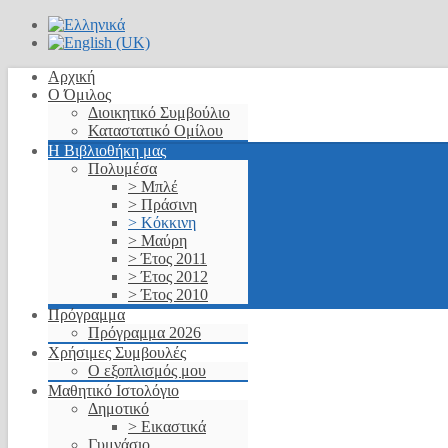
Αρχική
Ο Όμιλος
Διοικητικό Συμβούλιο
Καταστατικό Ομίλου
Η Βιβλιοθήκη μας
Πολυμέσα
> Μπλέ
> Πράσινη
> Κόκκινη
> Μαύρη
> Έτος 2011
> Έτος 2012
> Έτος 2010
Πρόγραμμα
Πρόγραμμα 2026
Χρήσιμες Συμβουλές
Ο εξοπλισμός μου
Μαθητικό Ιστολόγιο
Δημοτικό
> Εικαστικά
Γυμνάσιο