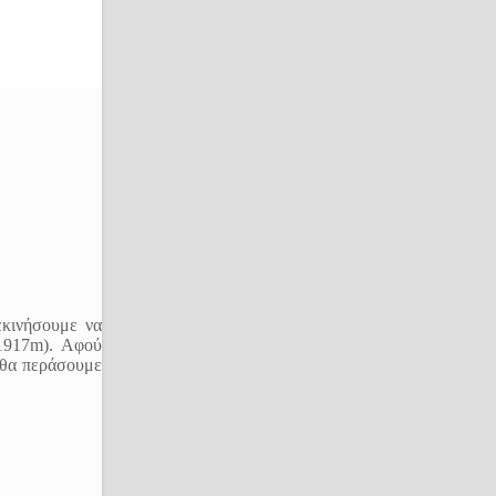
εκινήσουμε να
(1917m). Αφού
 θα περάσουμε