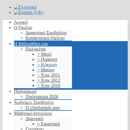
Αρχική
Ο Όμιλος
Διοικητικό Συμβούλιο
Καταστατικό Ομίλου
Η Βιβλιοθήκη μας
Πολυμέσα
> Μπλέ
> Πράσινη
> Κόκκινη
> Μαύρη
> Έτος 2011
> Έτος 2012
> Έτος 2010
Πρόγραμμα
Πρόγραμμα 2026
Χρήσιμες Συμβουλές
Ο εξοπλισμός μου
Μαθητικό Ιστολόγιο
Δημοτικό
> Εικαστικά
Γυμνάσιο