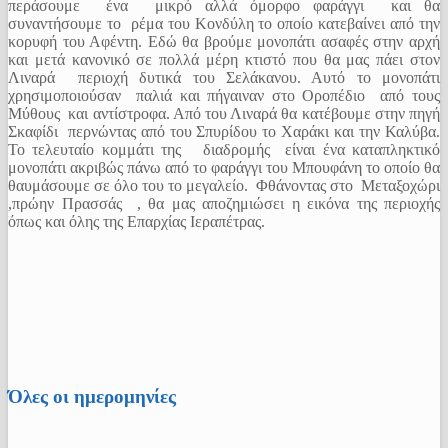
περάσουμε ένα μικρό αλλά όμορφο φαράγγι και θα
συναντήσουμε το ρέμα του Κονδύλη το οποίο κατεβαίνει από την
κορυφή του Αφέντη. Εδώ θα βρούμε μονοπάτι ασαφές στην αρχή
και μετά κανονικό σε πολλά μέρη κτιστό που θα μας πάει στον
Λιναρά περιοχή δυτικά του Σελάκανου. Αυτό το μονοπάτι
χρησιμοποιούσαν παλιά και πήγαιναν στο Οροπέδιο από τους
Μύθους και αντίστροφα. Από του Λιναρά θα κατέβουμε στην πηγή
Σκαφίδι περνώντας από του Σπυρίδου το Χαράκι και την Καλύβα.
Το τελευταίο κομμάτι της διαδρομής είναι ένα καταπληκτικό
μονοπάτι ακριβώς πάνω από το φαράγγι του Μπουφάνη το οποίο θα
θαυμάσουμε σε όλο του το μεγαλείο. Φθάνοντας στο Μεταξοχώρι
,πρώην Πρασσάς , θα μας αποζημιώσει η εικόνα της περιοχής
όπως και όλης της Επαρχίας Ιεραπέτρας.
Όλες οι ημερομηνίες