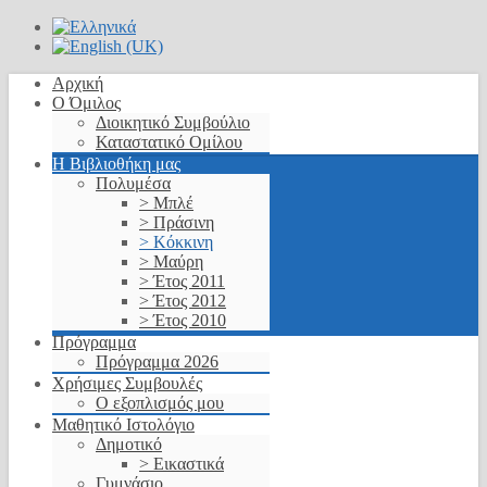
Αρχική
Ο Όμιλος
Διοικητικό Συμβούλιο
Καταστατικό Ομίλου
Η Βιβλιοθήκη μας
Πολυμέσα
> Μπλέ
> Πράσινη
> Κόκκινη
> Μαύρη
> Έτος 2011
> Έτος 2012
> Έτος 2010
Πρόγραμμα
Πρόγραμμα 2026
Χρήσιμες Συμβουλές
Ο εξοπλισμός μου
Μαθητικό Ιστολόγιο
Δημοτικό
> Εικαστικά
Γυμνάσιο