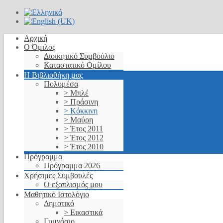
Αρχική
Ο Όμιλος
Διοικητικό Συμβούλιο
Καταστατικό Ομίλου
Η Βιβλιοθήκη μας
Πολυμέσα
> Μπλέ
> Πράσινη
> Κόκκινη
> Μαύρη
> Έτος 2011
> Έτος 2012
> Έτος 2010
Πρόγραμμα
Πρόγραμμα 2026
Χρήσιμες Συμβουλές
Ο εξοπλισμός μου
Μαθητικό Ιστολόγιο
Δημοτικό
> Εικαστικά
Γυμνάσιο