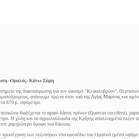
υση- Ομαλός- Κάτω Σύμη
σημείο της διασταύρωσης για τον οικισμό "Κεφαλοβρύσι". Περπατών
ωματόδρομους, φτάνουμε πρώτα στον ναό της Αγίας Μαρίνας και αμέ
στα 870 μ. υψόμετρο.
 πευκώνα διαδέχεται το αραιό δάσος πρίνων (Quercus coccifera), χαρα
ετρο. Η χλόη και τα αγριολούλουδα της Κρήτης απαλλαγμένα πλέον α
τον χαμηλότερο όροφο του δάσους.
ν προσέγγιση των πεζοπόρων στο οροπέδιο του Ομαλού (μέσο υψόμετ