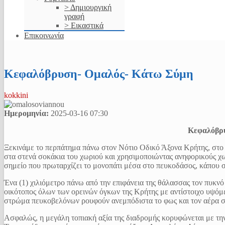
> Δημιουργική
γραφή
> Εικαστικά
Επικοινωνία
Κεφαλόβρυση- Ομαλός- Κάτω Σύμη
kokkini
Ημερομηνία:
2025-03-16
07:30
Κεφαλόβρ
Ξεκινάμε το περπάτημα πάνω στον Νότιο Οδικό Άξονα Κρήτης, στο 
στα στενά σοκάκια του χωριού και χρησιμοποιώντας ανηφορικούς χ
σημείο που πρωταρχίζει το μονοπάτι μέσα στο πευκοδάσος, κάπου 
Ένα (1) χιλιόμετρο πάνω από την επιφάνεια της θάλασσας τον πυκνό
οικότοπος όλων των ορεινών όγκων της Κρήτης με αντίστοιχο υψόμ
στρώμα πευκοβελόνων ρουφούν ανεμπόδιστα το φως και τον αέρα σ
Ασφαλώς, η μεγάλη τοπιακή αξία της διαδρομής κορυφώνεται με τη