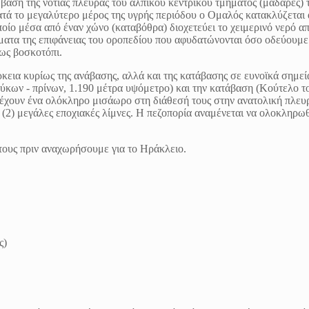
βάση της νότιας πλευράς του αλπικού κεντρικού τμήματος (μαδάρες) 
ά το μεγαλύτερο μέρος της υγρής περιόδου ο Ομαλός κατακλύζεται α
ποίο μέσα από έναν χώνο (καταβόθρα) διοχετεύει το χειμερινό νερό απ
ματα της επιφάνειας του οροπεδίου που αφυδατώνονται όσο οδεύουμε
 ως βοσκοτόπι.
κεια κυρίως της ανάβασης, αλλά και της κατάβασης σε ευνοϊκά σημεί
ύκων - πρίνων, 1.190 μέτρα υψόμετρο) και την κατάβαση (Κούτελο τ
 έχουν ένα ολόκληρο μισάωρο στη διάθεσή τους στην ανατολική πλευ
 (2) μεγάλες εποχιακές λίμνες. Η πεζοπορία αναμένεται να ολοκληρωθ
τους πριν αναχωρήσουμε για το Ηράκλειο.
ς)