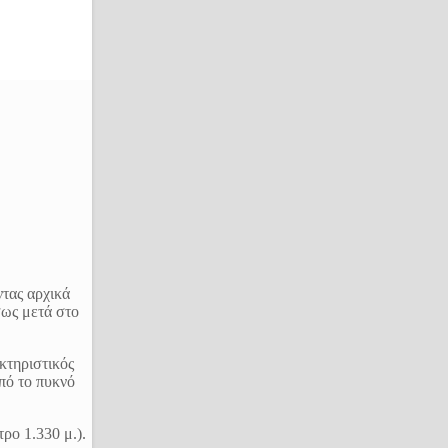
τας αρχικά
σως μετά στο
κτηριστικός
πό το πυκνό
ρο 1.330 μ.).