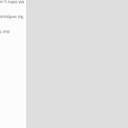
ον 5 ευρώ για
ντιτίμου της
, στα