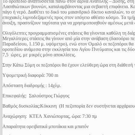
Το οροπέδιο αναπτύσσεται πάνω στον άξονα Ανατολής – Δύσης, στη 
Λασιθιώτικων βουνών, καταλαμβάνοντας μια σεβαστή επιφάνεια. Κατ
πάγο ή νερό. Διαθέτει το δικό του μαιανδρικό δίκτυο καναλιών, το ο
εποχιακές λιμνοδεξαμενές προς στον υπόγειο αθέατο κόσμο. Τα τμή
άνοιξη, πρασινίζουν ταχύτατα για να χρησιμοποιηθούν αμέσως μετά
Ολιγόλεπτες προγραμματισμένες στάσεις θα γίνονται καθόλη τη διάρ
Μεγαλύτερες στάσεις θα γίνουν από μία στην ανάβαση (δασοόριο πε
Παραδείσου, 1.150 μ. υψόμετρο), ενώ στον Ομαλό οι πεζοπόροι θα
οροπεδίου ανάμεσα στην εκκλησία του Αγίου Πνεύματος και τις δύο
7,5 ώρες, με μικρές μόνο αποκλίσεις.
Στην Κάτω Σύμη οι πεζοπόροι θα έχουν ελεύθερη ώρα στη διάθεσή 
Υψομετρική διαφορά: 700 m
Απόσταση διαδρομής : 14χλμ.
Επικεφαλής: Σαλούστρος Γιώργος
Βαθμός δυσκολίας:Κόκκινη (Η πεζοπορία δεν συστήνεται αρχάριου
Αναχώρηση: ΚΤΕΛ Χανιώπορτας, ώρα: 7:30 πμ
Απαραίτητα ορειβατικά μποτάκια και μπατόν