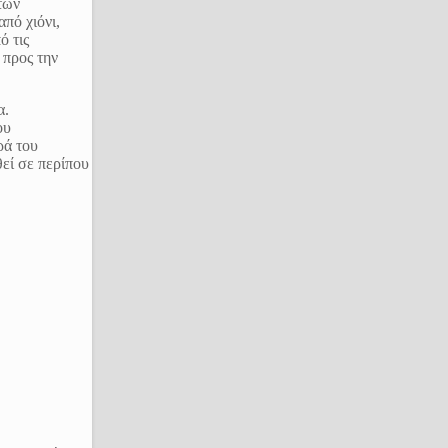
των
πό χιόνι,
ό τις
 προς την
α.
ου
ρά του
εί σε περίπου