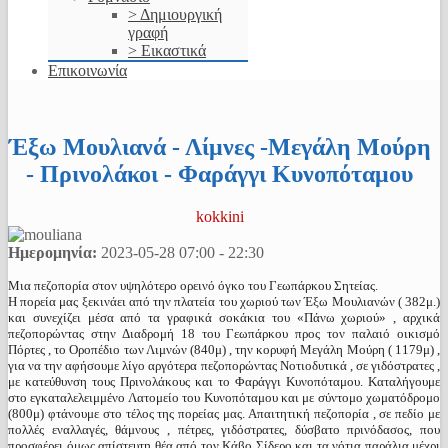
> Δημιουργική
γραφή
> Εικαστικά
Επικοινωνία
Έξω Μουλιανά - Λίμνες -Μεγάλη Μούρη
- Πρινολάκοι - Φαράγγι Κυνοπόταμου
kokkini
Ημερομηνία:
2023-05-28
07:00
-
22:30
Μια πεζοπορία στον υψηλότερο ορεινό όγκο του Γεωπάρκου Σητείας.
Η πορεία μας ξεκινάει από την πλατεία του χωριού των Έξω Μουλιανών ( 382μ.)
και συνεχίζει μέσα από τα γραφικά σοκάκια του «Πάνω χωριού» , αρχικά
πεζοπορώντας στην Διαδρομή 18 του Γεωπάρκου προς τον παλαιό οικισμό
Πόρτες , το Οροπέδιο των Λιμνών (840μ) , την κορυφή Μεγάλη Μούρη ( 1179μ) ,
για να την αφήσουμε λίγο αργότερα πεζοπορώντας Νοτιοδυτικά , σε γιδόστρατες ,
με κατεύθυνση τους Πρινολάκους και το Φαράγγι Κυνοπόταμου. Καταλήγουμε
στο εγκαταλελειμμένο Λατομείο του Κυνοπόταμου και με σύντομο χωματόδρομο
(800μ) φτάνουμε στο τέλος της πορείας μας. Απαιτητική πεζοπορία , σε πεδίο με
πολλές εναλλαγές, θάμνους , πέτρες, γιδόστρατες, δύσβατο πρινόδασος, που
προσφέρει όμως απίστευτη θέα από τον Κάβο Σίδερο και τα νότια παράλια μέχρι