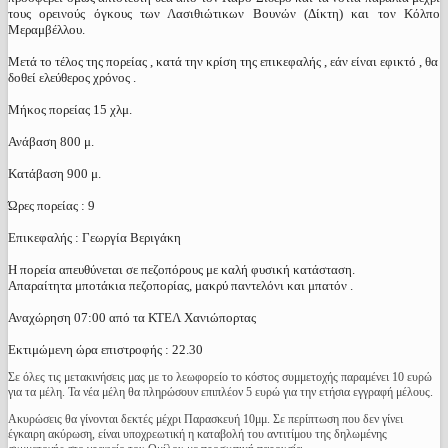
τους ορεινούς όγκους των Λασιθιώτικων Βουνών (Δίκτη) και τον Κόλπο
Μεραμβέλλου.
Μετά το τέλος της πορείας , κατά την κρίση της επικεφαλής , εάν είναι εφικτό , θα
δοθεί ελεύθερος χρόνος .
Μήκος πορείας 15 χλμ.
Ανάβαση 800 μ.
Κατάβαση 900 μ.
Ώρες πορείας : 9
Επικεφαλής : Γεωργία Βεριγάκη
Η πορεία απευθύνεται σε πεζοπόρους με καλή φυσική κατάσταση.
Απαραίτητα μποτάκια πεζοπορίας, μακρύ παντελόνι και μπατόν .
Αναχώρηση 07:00 από τα ΚΤΕΛ Χανιώπορτας
Εκτιμώμενη ώρα επιστροφής : 22.30
Σε όλες τις μετακινήσεις μας με το λεωφορείο το κόστος συμμετοχής παραμένει 10 ευρώ
για τα μέλη. Τα νέα μέλη θα πληρώσουν επιπλέον 5 ευρώ για την ετήσια εγγραφή μέλους.
Ακυρώσεις θα γίνονται δεκτές μέχρι Παρασκευή 10μμ. Σε περίπτωση που δεν γίνει
έγκαιρη ακύρωση, είναι υποχρεωτική η καταβολή του αντιτίμου της δηλωμένης