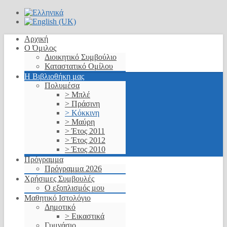
Αρχική
Ο Όμιλος
Διοικητικό Συμβούλιο
Καταστατικό Ομίλου
Η Βιβλιοθήκη μας
Πολυμέσα
> Μπλέ
> Πράσινη
> Κόκκινη
> Μαύρη
> Έτος 2011
> Έτος 2012
> Έτος 2010
Πρόγραμμα
Πρόγραμμα 2026
Χρήσιμες Συμβουλές
Ο εξοπλισμός μου
Μαθητικό Ιστολόγιο
Δημοτικό
> Εικαστικά
Γυμνάσιο