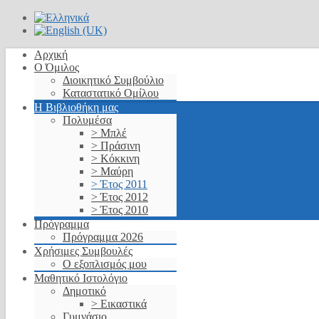
Αρχική
Ο Όμιλος
Διοικητικό Συμβούλιο
Καταστατικό Ομίλου
Η Βιβλιοθήκη μας
Πολυμέσα
> Μπλέ
> Πράσινη
> Κόκκινη
> Μαύρη
> Έτος 2011
> Έτος 2012
> Έτος 2010
Πρόγραμμα
Πρόγραμμα 2026
Χρήσιμες Συμβουλές
Ο εξοπλισμός μου
Μαθητικό Ιστολόγιο
Δημοτικό
> Εικαστικά
Γυμνάσιο