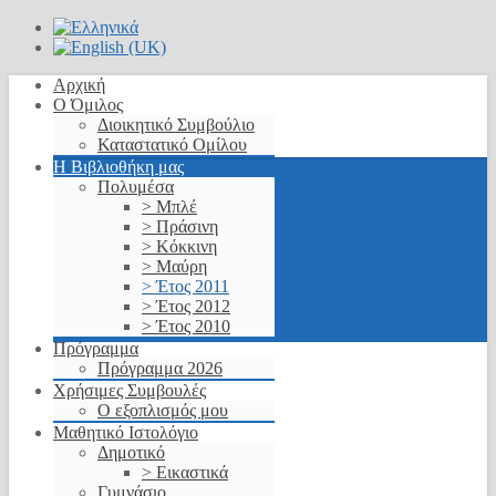
Αρχική
Ο Όμιλος
Διοικητικό Συμβούλιο
Καταστατικό Ομίλου
Η Βιβλιοθήκη μας
Πολυμέσα
> Μπλέ
> Πράσινη
> Κόκκινη
> Μαύρη
> Έτος 2011
> Έτος 2012
> Έτος 2010
Πρόγραμμα
Πρόγραμμα 2026
Χρήσιμες Συμβουλές
Ο εξοπλισμός μου
Μαθητικό Ιστολόγιο
Δημοτικό
> Εικαστικά
Γυμνάσιο