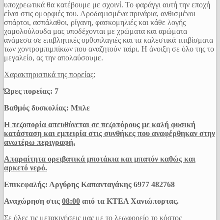
υποχρεωτικά θα κατέβουμε με σχοινί. Το φαράγγι αυτή την εποχή
είναι στις ομορφιές του. Αροδαμισμένα πρινάρια, ανθισμένοι
σπάρτοι, ασπάλαθοι, ρίγανη, φασκομηλιές και κάθε λογής
χαμολούλουδα μας υποδέχονται με χρώματα και αρώματα
ανάμεσα σε επιβλητικές ορθοπλαγιές και τα καλεστικά τιτιβίσματα
των χοντρομπιμπίκων που αναζητούν ταίρι. Η άνοιξη σε όλο της το
μεγαλείο, ας την απολαύσουμε.
Χαρακτηριστικά της πορείας:
Ώρες πορείας: 7
Βαθμός δυσκολίας: Μπλε
Η πεζοπορία απευθύνεται σε πεζοπόρους με καλή φυσική
κατάσταση και εμπειρία στις συνθήκες που αναφέρθηκαν στην
ανωτέρω περιγραφή.
Απαραίτητα ορειβατικά μποτάκια και μπατόν καθώς και
αρκετό νερό.
Επικεφαλής: Αργύρης Καπανταγάκης 6977 482768
Αναχώρηση στις
08:00
από τα ΚΤΕΛ Χανιώπορτας.
Σε όλες τις μετακινήσεις μας με το λεωφορείο το κόστος