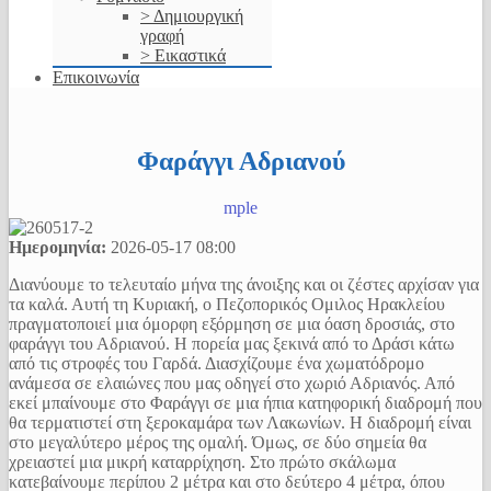
> Δημιουργική
γραφή
> Εικαστικά
Επικοινωνία
Φαράγγι Αδριανού
mple
Ημερομηνία:
2026-05-17
08:00
Διανύουμε το τελευταίο μήνα της άνοιξης και οι ζέστες αρχίσαν για
τα καλά. Αυτή τη Κυριακή, ο Πεζοπορικός Ομιλος Ηρακλείου
πραγματοποιεί μια όμορφη εξόρμηση σε μια όαση δροσιάς, στο
φαράγγι του Αδριανού. Η πορεία μας ξεκινά από το Δράσι κάτω
από τις στροφές του Γαρδά. Διασχίζουμε ένα χωματόδρομο
ανάμεσα σε ελαιώνες που μας οδηγεί στο χωριό Αδριανός. Από
εκεί μπαίνουμε στο Φαράγγι σε μια ήπια κατηφορική διαδρομή που
θα τερματιστεί στη ξεροκαμάρα των Λακωνίων. Η διαδρομή είναι
στο μεγαλύτερο μέρος της ομαλή. Όμως, σε δύο σημεία θα
χρειαστεί μια μικρή καταρρίχηση. Στο πρώτο σκάλωμα
κατεβαίνουμε περίπου 2 μέτρα και στο δεύτερο 4 μέτρα, όπου