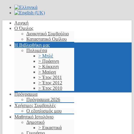
Αρχική
Ο Όμιλος
Διοικητικό Συμβούλιο
Καταστατικό Ομίλου
Η Βιβλιοθήκη μας
Πολυμέσα
> Μπλέ
> Πράσινη
> Κόκκινη
> Μαύρη
> Έτος 2011
> Έτος 2012
> Έτος 2010
Πρόγραμμα
Πρόγραμμα 2026
Χρήσιμες Συμβουλές
Ο εξοπλισμός μου
Μαθητικό Ιστολόγιο
Δημοτικό
> Εικαστικά
Γυμνάσιο